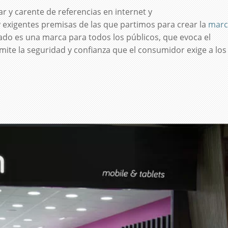
r y carente de referencias en internet y
 y exigentes premisas de las que partimos para crear la
marc
ltado es una marca para todos los públicos, que evoca el
smite la seguridad y confianza que el consumidor exige a los