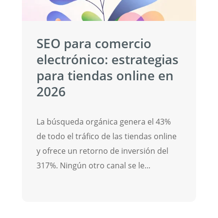
SEO para comercio
P
electrónico: estrategias
e
para tiendas online en
2026
E
SE
p
La búsqueda orgánica genera el 43%
p
de todo el tráfico de las tiendas online
y ofrece un retorno de inversión del
317%. Ningún otro canal se le...