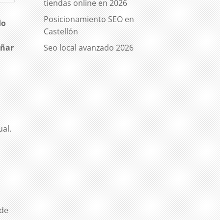
tiendas online en 2026
Posicionamiento SEO en
do
Castellón
eñar
Seo local avanzado 2026
ual.
sde