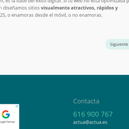
n, es la base del éxito digital. Si tu web no está optimizada 
n
diseñamos sitios
visualmente atractivos, rápidos y
025, o enamoras desde el móvil, o no enamoras.
Siguient
Contacta
616 900 767
actua@actua.es