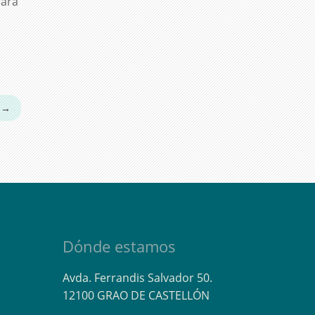
para
e
→
Dónde estamos
Avda. Ferrandis Salvador 50.
12100 GRAO DE CASTELLÓN