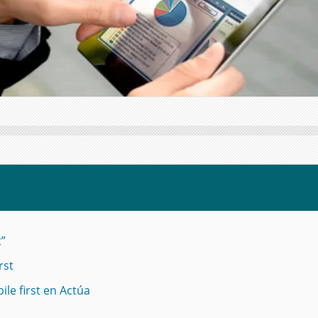
t”
rst
le first en Actúa