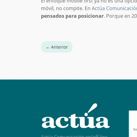
El enfoque mobile first ya no es una opció
móvil, no compite. En
Actúa Comunicació
pensados para posicionar
. Porque en 2
←
Anterior
Actúa Comunicación on/off line