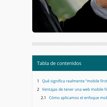
Tabla de contenidos
1
Qué significa realmente “mobile firs
2
Ventajas de tener una web mobile fi
2.1
Cómo aplicamos el enfoque mobi